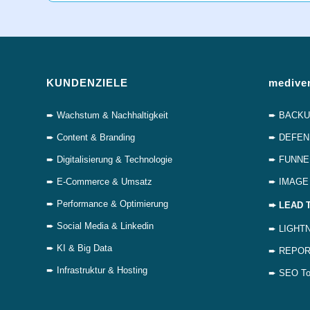
KUNDENZIELE
medive
➨ Wachstum & Nachhaltigkeit
➨ BACKUP 
➨ Content & Branding
➨ DEFENDE
➨ Digitalisierung & Technologie
➨ FUNNEL
➨ E-Commerce & Umsatz
➨ IMAGE T
➨ Performance & Optimierung
➨ LEAD T
➨ Social Media & Linkedin
➨ LIGHTNI
➨ KI & Big Data
➨ REPORTI
➨ Infrastruktur & Hosting
➨ SEO Too