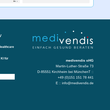
V
Healthcare
KI für
medivendis oHG
Martin-Luther-Straße 73
D-85551 Kirchheim bei MünchenT ::
+49 (0)151 151 78 441
E ::
info@medivendis.de