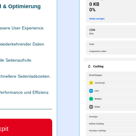
 & Optimierung
essere User Experience.
 wiederkehrender Daten.
ile Seitenaufrufe.
chnellere Seitenladezeiten.
rformance und Effizienz.
pit