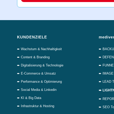
KUNDENZIELE
medive
➨ Wachstum & Nachhaltigkeit
➨ BACKUP 
➨ Content & Branding
➨ DEFENDE
➨ Digitalisierung & Technologie
➨ FUNNEL
➨ E-Commerce & Umsatz
➨ IMAGE T
➨ Performance & Optimierung
➨ LEAD To
➨ Social Media & Linkedin
➨ LIGHTNI
➨ KI & Big Data
➨ REPORTI
➨ Infrastruktur & Hosting
➨ SEO Too