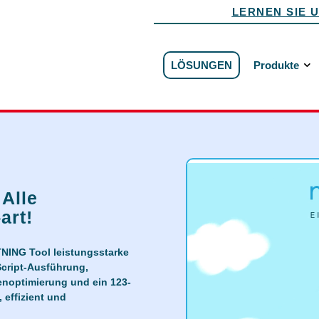
LERNEN SIE 
LÖSUNGEN
Produkte
Alle
art!
TNING Tool leistungsstarke
cript-Ausführung,
enoptimierung und ein 123-
 effizient und